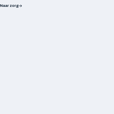
Naar zorg
app.meshconnect.nl / dashboard