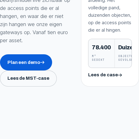
bedrijfsmiddel live zichtbaar op
afdeling. Het
volledige pand,
de access points die er al
duizenden objecten,
hangen, en waar die er niet
op de access points
zijn hangen we onze eigen
die er al hingen.
gateways op. Vanaf tien euro
per asset.
78.400
Duizen
M²
OBJECTEN
GEDEKT
GEVOLGD
Plan een demo
Lees de case
Lees de MST-case