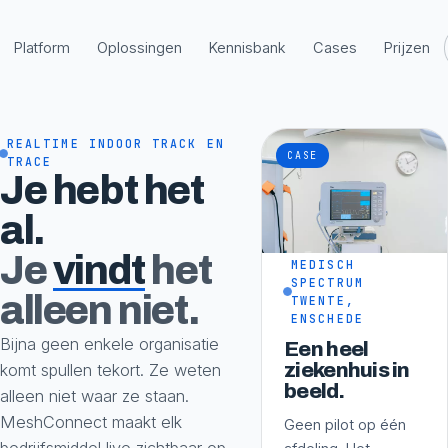
Platform
Oplossingen
Kennisbank
Cases
Prijzen
REALTIME INDOOR TRACK EN
CASE
TRACE
Je hebt het
al.
Je
vindt
het
MEDISCH
SPECTRUM
alleen niet.
TWENTE,
ENSCHEDE
Bijna geen enkele organisatie
Een heel
ziekenhuis in
komt spullen tekort. Ze weten
beeld.
alleen niet waar ze staan.
MeshConnect maakt elk
Geen pilot op één