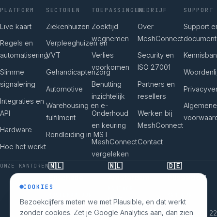
PLATFORM
SECTOREN
TOEPASSINGEN
BEDRIJF
SUPPORT
Live kaart
Ziekenhuizen
Zoektijd
Over
Support e
wegnemen
MeshConnect
documenta
Regels en
Verpleeghuizen en
automatisering
VVT
Verlies
Security en
Kennisba
voorkomen
ISO 27001
Slimme
Gehandicaptenzorg
Woordenli
signalering
Benutting
Partners en
Automotive
Privacyver
inzichtelijk
resellers
Integraties en
Warehousing en e-
Algemene
API
Onderhoud
Werken bij
fulfilment
voorwaar
en keuring
MeshConnect
Hardware
Rondleiding in MST
MeshConnect
Contact
Hoe het werkt
vergeleken
🇳🇱
🇳🇱
🇩🇪
ONZE KANTOREN
Enschede
Amsterdam
Düsseldorf
COOKIES
KANTOOR
HOOFDKANTOOR
KANTOOR
H.J.E.
Bezoekcijfers meten we met Plausible, en dat werkt
Wenckebachweg
zonder cookies. Zet je Google Analytics aan, dan zien
De Heurne 40
Breite Straße 22